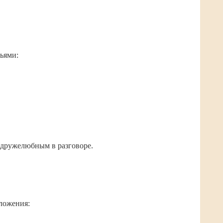
зьями:
е дружелюбным в разговоре.
дложения: