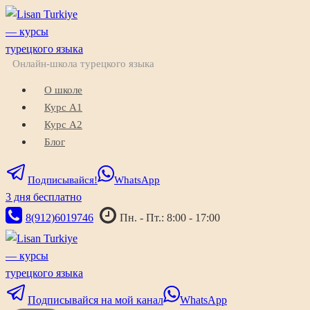
Перейти
к
содержимому
Онлайн-школа турецкого языка
О школе
Курс A1
Курс A2
Блог
Подписывайся!
WhatsApp
3 дня бесплатно
8(912)6019746
Пн. - Пт.: 8:00 - 17:00
Подписывайся на мой канал
WhatsApp