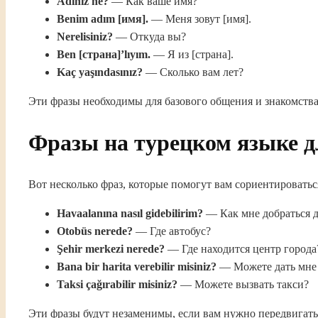
Adınız ne?
— Как ваше имя?
Benim adım [имя].
— Меня зовут [имя].
Nerelisiniz?
— Откуда вы?
Ben [страна]’lıyım.
— Я из [страна].
Kaç yaşındasınız?
— Сколько вам лет?
Эти фразы необходимы для базового общения и знакомства
Фразы на турецком языке д
Вот несколько фраз, которые помогут вам сориентировать
Havaalanına nasıl gidebilirim?
— Как мне добраться д
Otobüs nerede?
— Где автобус?
Şehir merkezi nerede?
— Где находится центр города
Bana bir harita verebilir misiniz?
— Можете дать мне 
Taksi çağırabilir misiniz?
— Можете вызвать такси?
Эти фразы будут незаменимы, если вам нужно передвигатьс