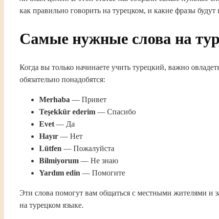
как правильно говорить на турецком, и какие фразы будут
Самые нужные слова на тур
Когда вы только начинаете учить турецкий, важно овладе
обязательно понадобятся:
Merhaba
— Привет
Teşekkür ederim
— Спасибо
Evet
— Да
Hayır
— Нет
Lütfen
— Пожалуйста
Bilmiyorum
— Не знаю
Yardım edin
— Помогите
Эти слова помогут вам общаться с местными жителями и за
на турецком языке.