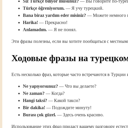
Siz Türkçe biliyor musunuz?
— Вы говорите по-туре
Türkçe öğreniyorum.
— Я учу турецкий.
Bana biraz yardım eder misiniz?
— Можете немного 
Harika!
— Прекрасно!
Anlamadım.
— Я не понял.
Эти фразы полезны, если вы хотите пообщаться с местным
Ходовые фразы на турецко
Есть несколько фраз, которые часто встречаются в Турции 
Ne yapıyorsunuz?
— Что вы делаете?
Ne zaman?
— Когда?
Hangi taksi?
— Какой такси?
Bir dakika!
— Подождите минуту!
Burası çok güzel.
— Здесь очень красиво.
Использование этих фраз придаст вашему разговору естес